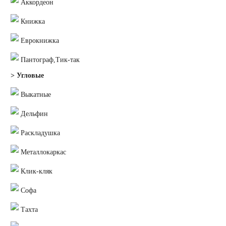
Аккордеон
Книжка
Еврокнижка
Пантограф,Тик-так
> Угловые
Выкатные
Дельфин
Раскладушка
Металлокаркас
Клик-кляк
Софа
Тахта