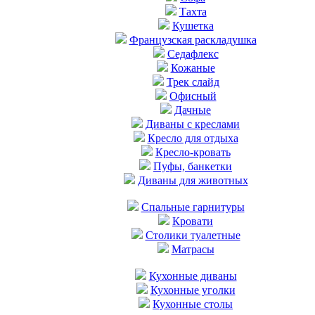
Тахта
Кушетка
Французская раскладушка
Седафлекс
Кожаные
Трек слайд
Офисный
Дачные
Диваны с креслами
Кресло для отдыха
Кресло-кровать
Пуфы, банкетки
Диваны для животных
Cпальные гарнитуры
Кровати
Столики туалетные
Матрасы
Кухонные диваны
Кухонные уголки
Кухонные столы