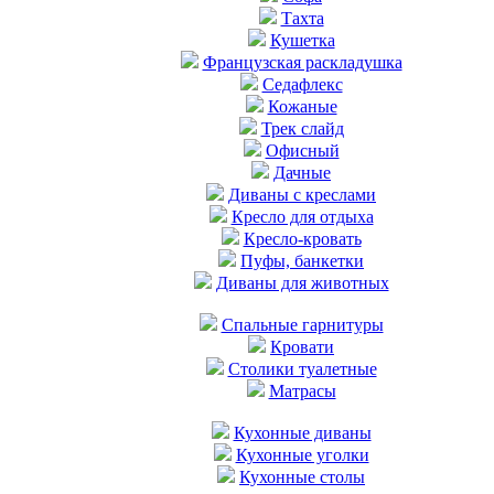
Тахта
Кушетка
Французская раскладушка
Седафлекс
Кожаные
Трек слайд
Офисный
Дачные
Диваны с креслами
Кресло для отдыха
Кресло-кровать
Пуфы, банкетки
Диваны для животных
Cпальные гарнитуры
Кровати
Столики туалетные
Матрасы
Кухонные диваны
Кухонные уголки
Кухонные столы