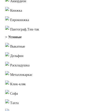
Аккордеон
Книжка
Еврокнижка
Пантограф,Тик-так
> Угловые
Выкатные
Дельфин
Раскладушка
Металлокаркас
Клик-кляк
Софа
Тахта