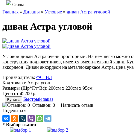
Столы
Главная
»
Диваны
»
Угловые
»
диван Астра угловой
диван Астра угловой
Угловой диван Астра очень просторный. На нем легко можно о
конструкция подлокотников, имеется вместительный ящик. Куп
аккордеон. Диван аккордеон на металлокаркасе Астра, цена ука
Производитель:
ФС_ВЛ
Код товара:
Астра угол
Размеры (Шр*Гл*Вс):
200см x 220см x 95см
Цена от
45200 р.
Быстрый заказ
Отзывов: 0
|
Написать отзыв
Поделиться:
*
Выбор ткани: