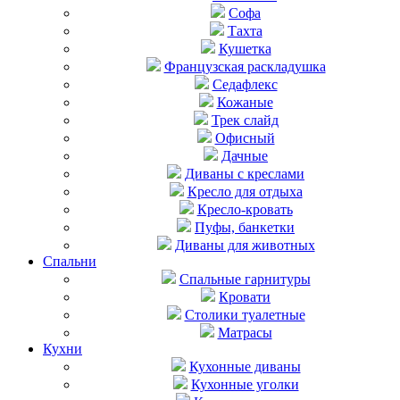
Софа
Тахта
Кушетка
Французская раскладушка
Седафлекс
Кожаные
Трек слайд
Офисный
Дачные
Диваны с креслами
Кресло для отдыха
Кресло-кровать
Пуфы, банкетки
Диваны для животных
Спальни
Cпальные гарнитуры
Кровати
Столики туалетные
Матрасы
Кухни
Кухонные диваны
Кухонные уголки