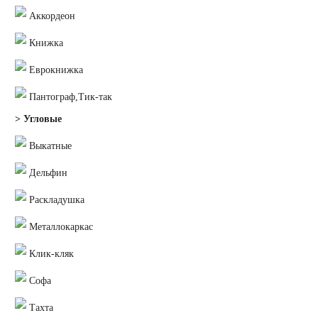
Аккордеон
Книжка
Еврокнижка
Пантограф,Тик-так
> Угловые
Выкатные
Дельфин
Раскладушка
Металлокаркас
Клик-кляк
Софа
Тахта