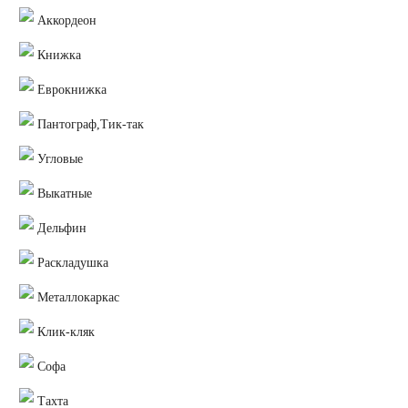
Аккордеон
Книжка
Еврокнижка
Пантограф,Тик-так
Угловые
Выкатные
Дельфин
Раскладушка
Металлокаркас
Клик-кляк
Софа
Тахта