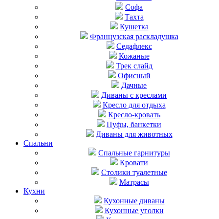
Софа
Тахта
Кушетка
Французская раскладушка
Седафлекс
Кожаные
Трек слайд
Офисный
Дачные
Диваны с креслами
Кресло для отдыха
Кресло-кровать
Пуфы, банкетки
Диваны для животных
Спальни
Cпальные гарнитуры
Кровати
Столики туалетные
Матрасы
Кухни
Кухонные диваны
Кухонные уголки