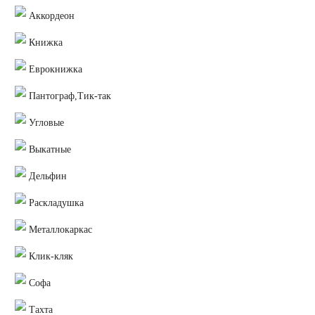
Аккордеон
Книжка
Еврокнижка
Пантограф,Тик-так
Угловые
Выкатные
Дельфин
Раскладушка
Металлокаркас
Клик-кляк
Софа
Тахта