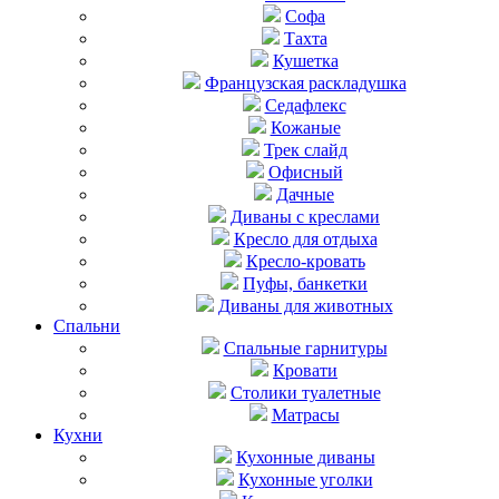
Софа
Тахта
Кушетка
Французская раскладушка
Седафлекс
Кожаные
Трек слайд
Офисный
Дачные
Диваны с креслами
Кресло для отдыха
Кресло-кровать
Пуфы, банкетки
Диваны для животных
Спальни
Cпальные гарнитуры
Кровати
Столики туалетные
Матрасы
Кухни
Кухонные диваны
Кухонные уголки