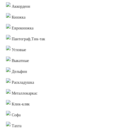
Аккордеон
Книжка
Еврокнижка
Пантограф,Тик-так
Угловые
Выкатные
Дельфин
Раскладушка
Металлокаркас
Клик-кляк
Софа
Тахта