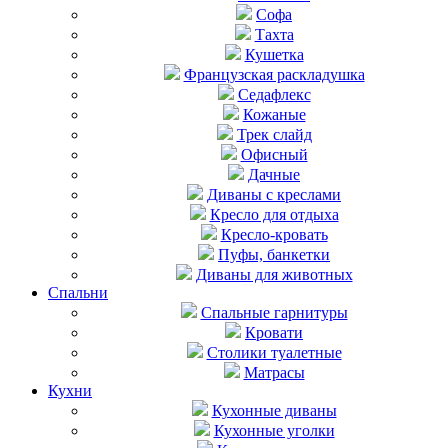
Софа
Тахта
Кушетка
Французская раскладушка
Седафлекс
Кожаные
Трек слайд
Офисный
Дачные
Диваны с креслами
Кресло для отдыха
Кресло-кровать
Пуфы, банкетки
Диваны для животных
Спальни
Cпальные гарнитуры
Кровати
Столики туалетные
Матрасы
Кухни
Кухонные диваны
Кухонные уголки