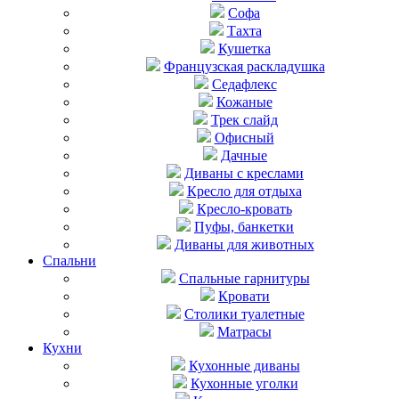
Софа
Тахта
Кушетка
Французская раскладушка
Седафлекс
Кожаные
Трек слайд
Офисный
Дачные
Диваны с креслами
Кресло для отдыха
Кресло-кровать
Пуфы, банкетки
Диваны для животных
Спальни
Cпальные гарнитуры
Кровати
Столики туалетные
Матрасы
Кухни
Кухонные диваны
Кухонные уголки