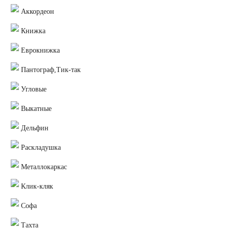
Аккордеон
Книжка
Еврокнижка
Пантограф,Тик-так
Угловые
Выкатные
Дельфин
Раскладушка
Металлокаркас
Клик-кляк
Софа
Тахта