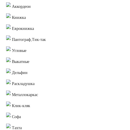
Аккордеон
Книжка
Еврокнижка
Пантограф,Тик-так
Угловые
Выкатные
Дельфин
Раскладушка
Металлокаркас
Клик-кляк
Софа
Тахта