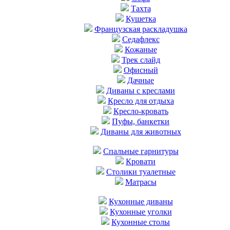
Тахта
Кушетка
Французская раскладушка
Седафлекс
Кожаные
Трек слайд
Офисный
Дачные
Диваны с креслами
Кресло для отдыха
Кресло-кровать
Пуфы, банкетки
Диваны для животных
Cпальные гарнитуры
Кровати
Столики туалетные
Матрасы
Кухонные диваны
Кухонные уголки
Кухонные столы