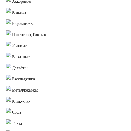
Аккордеон
Книжка
Еврокнижка
Пантограф,Тик-так
Угловые
Выкатные
Дельфин
Раскладушка
Металлокаркас
Клик-кляк
Софа
Тахта