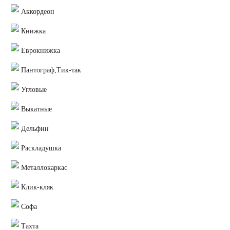
Аккордеон
Книжка
Еврокнижка
Пантограф,Тик-так
Угловые
Выкатные
Дельфин
Раскладушка
Металлокаркас
Клик-кляк
Софа
Тахта