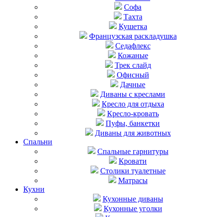
Софа
Тахта
Кушетка
Французская раскладушка
Седафлекс
Кожаные
Трек слайд
Офисный
Дачные
Диваны с креслами
Кресло для отдыха
Кресло-кровать
Пуфы, банкетки
Диваны для животных
Спальни
Cпальные гарнитуры
Кровати
Столики туалетные
Матрасы
Кухни
Кухонные диваны
Кухонные уголки