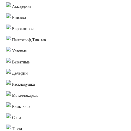
Аккордеон
Книжка
Еврокнижка
Пантограф,Тик-так
Угловые
Выкатные
Дельфин
Раскладушка
Металлокаркас
Клик-кляк
Софа
Тахта