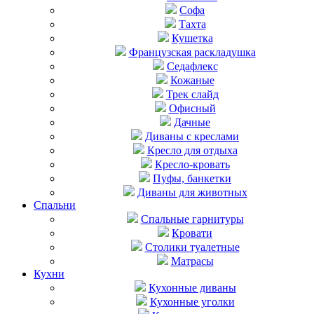
Софа
Тахта
Кушетка
Французская раскладушка
Седафлекс
Кожаные
Трек слайд
Офисный
Дачные
Диваны с креслами
Кресло для отдыха
Кресло-кровать
Пуфы, банкетки
Диваны для животных
Спальни
Cпальные гарнитуры
Кровати
Столики туалетные
Матрасы
Кухни
Кухонные диваны
Кухонные уголки