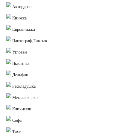
Аккордеон
Книжка
Еврокнижка
Пантограф,Тик-так
Угловые
Выкатные
Дельфин
Раскладушка
Металлокаркас
Клик-кляк
Софа
Тахта