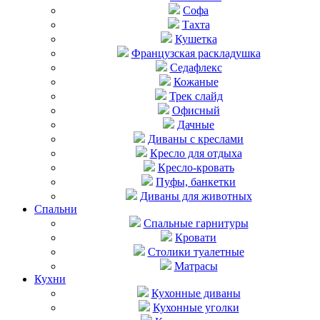
Софа
Тахта
Кушетка
Французская раскладушка
Седафлекс
Кожаные
Трек слайд
Офисный
Дачные
Диваны с креслами
Кресло для отдыха
Кресло-кровать
Пуфы, банкетки
Диваны для животных
Спальни
Cпальные гарнитуры
Кровати
Столики туалетные
Матрасы
Кухни
Кухонные диваны
Кухонные уголки