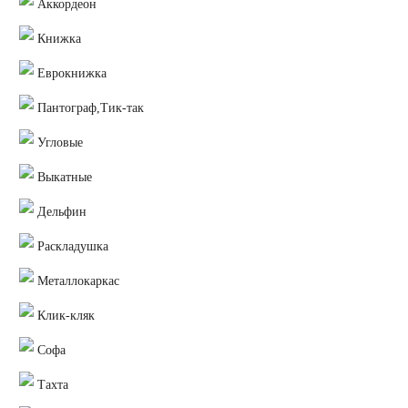
Аккордеон
Книжка
Еврокнижка
Пантограф,Тик-так
Угловые
Выкатные
Дельфин
Раскладушка
Металлокаркас
Клик-кляк
Софа
Тахта