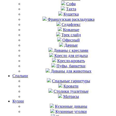
Софа
Тахта
Кушетка
Французская раскладушка
Седафлекс
Кожаные
Трек слайд
Офисный
Дачные
Диваны с креслами
Кресло для отдыха
Кресло-кровать
Пуфы, банкетки
Диваны для животных
Спальни
Cпальные гарнитуры
Кровати
Столики туалетные
Матрасы
Кухни
Кухонные диваны
Кухонные уголки