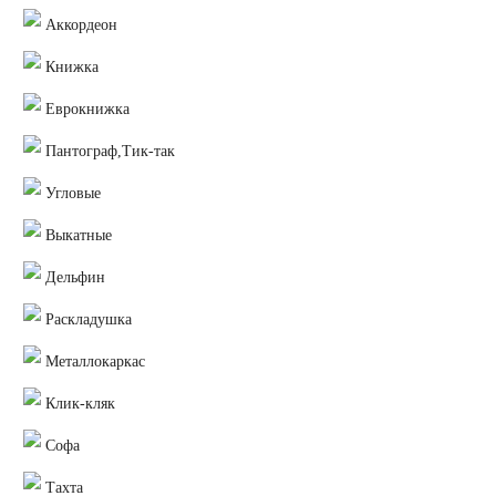
Аккордеон
Книжка
Еврокнижка
Пантограф,Тик-так
Угловые
Выкатные
Дельфин
Раскладушка
Металлокаркас
Клик-кляк
Софа
Тахта