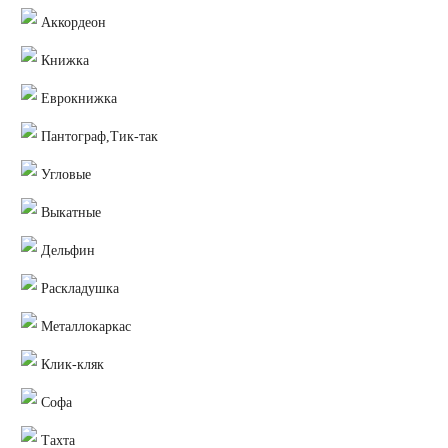
Аккордеон
Книжка
Еврокнижка
Пантограф,Тик-так
Угловые
Выкатные
Дельфин
Раскладушка
Металлокаркас
Клик-кляк
Софа
Тахта