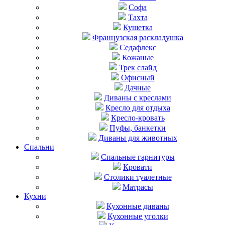
Софа
Тахта
Кушетка
Французская раскладушка
Седафлекс
Кожаные
Трек слайд
Офисный
Дачные
Диваны с креслами
Кресло для отдыха
Кресло-кровать
Пуфы, банкетки
Диваны для животных
Спальни
Cпальные гарнитуры
Кровати
Столики туалетные
Матрасы
Кухни
Кухонные диваны
Кухонные уголки