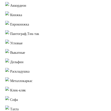
Аккордеон
Книжка
Еврокнижка
Пантограф,Тик-так
Угловые
Выкатные
Дельфин
Раскладушка
Металлокаркас
Клик-кляк
Софа
Тахта