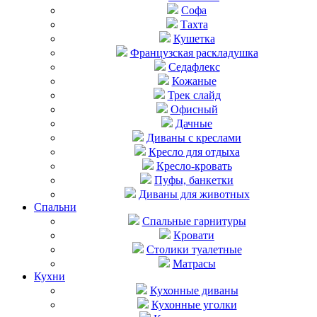
Софа
Тахта
Кушетка
Французская раскладушка
Седафлекс
Кожаные
Трек слайд
Офисный
Дачные
Диваны с креслами
Кресло для отдыха
Кресло-кровать
Пуфы, банкетки
Диваны для животных
Спальни
Cпальные гарнитуры
Кровати
Столики туалетные
Матрасы
Кухни
Кухонные диваны
Кухонные уголки