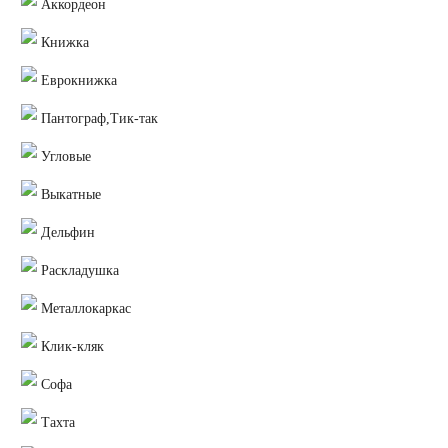
Аккордеон
Книжка
Еврокнижка
Пантограф,Тик-так
Угловые
Выкатные
Дельфин
Раскладушка
Металлокаркас
Клик-кляк
Софа
Тахта