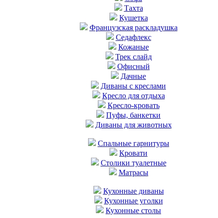
Тахта
Кушетка
Французская раскладушка
Седафлекс
Кожаные
Трек слайд
Офисный
Дачные
Диваны с креслами
Кресло для отдыха
Кресло-кровать
Пуфы, банкетки
Диваны для животных
Cпальные гарнитуры
Кровати
Столики туалетные
Матрасы
Кухонные диваны
Кухонные уголки
Кухонные столы