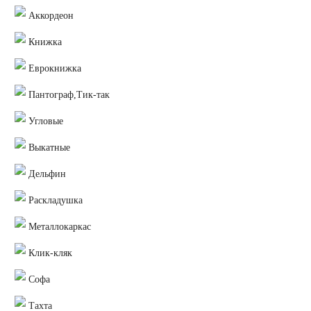
Аккордеон
Книжка
Еврокнижка
Пантограф,Тик-так
Угловые
Выкатные
Дельфин
Раскладушка
Металлокаркас
Клик-кляк
Софа
Тахта