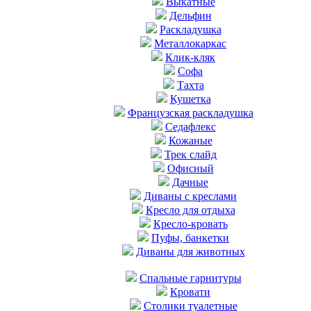
Выкатные
Дельфин
Раскладушка
Металлокаркас
Клик-кляк
Софа
Тахта
Кушетка
Французская раскладушка
Седафлекс
Кожаные
Трек слайд
Офисный
Дачные
Диваны с креслами
Кресло для отдыха
Кресло-кровать
Пуфы, банкетки
Диваны для животных
Cпальные гарнитуры
Кровати
Столики туалетные