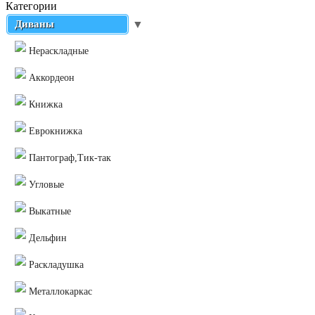
Категории
Диваны
▼
Нераскладные
Аккордеон
Книжка
Еврокнижка
Пантограф,Тик-так
Угловые
Выкатные
Дельфин
Раскладушка
Металлокаркас