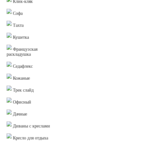
Клик-кляк
Софа
Тахта
Кушетка
Французская
раскладушка
Седафлекс
Кожаные
Трек слайд
Офисный
Дачные
Диваны с креслами
Кресло для отдыха