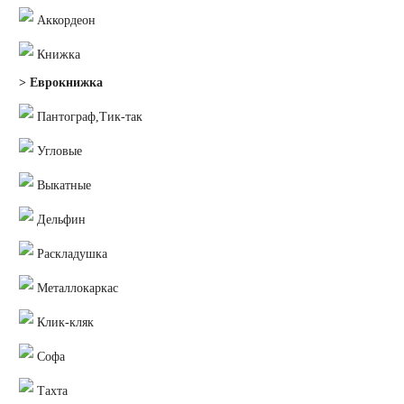
Аккордеон
Книжка
> Еврокнижка
Пантограф,Тик-так
Угловые
Выкатные
Дельфин
Раскладушка
Металлокаркас
Клик-кляк
Софа
Тахта