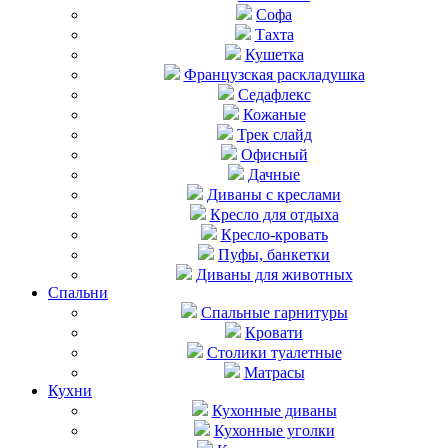
Софа
Тахта
Кушетка
Французская раскладушка
Седафлекс
Кожаные
Трек слайд
Офисный
Дачные
Диваны с креслами
Кресло для отдыха
Кресло-кровать
Пуфы, банкетки
Диваны для животных
Спальни
Cпальные гарнитуры
Кровати
Столики туалетные
Матрасы
Кухни
Кухонные диваны
Кухонные уголки