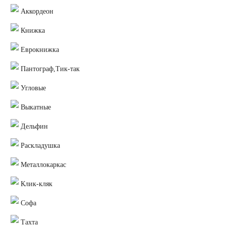
Аккордеон
Книжка
Еврокнижка
Пантограф,Тик-так
Угловые
Выкатные
Дельфин
Раскладушка
Металлокаркас
Клик-кляк
Софа
Тахта