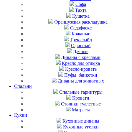
Софа
Тахта
Кушетка
Французская раскладушка
Седафлекс
Кожаные
Трек слайд
Офисный
Дачные
Диваны с креслами
Кресло для отдыха
Кресло-кровать
Пуфы, банкетки
Диваны для животных
Спальни
Cпальные гарнитуры
Кровати
Столики туалетные
Матрасы
Кухни
Кухонные диваны
Кухонные уголки