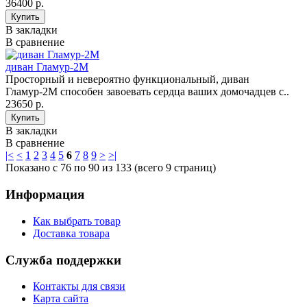
36400 р.
В закладки
В сравнение
диван Гламур-2М
Просторный и невероятно функциональный, диван
Гламур-2М способен завоевать сердца ваших домочадцев с..
23650 р.
В закладки
В сравнение
|<
<
1
2
3
4
5
6
7
8
9
>
>|
Показано с 76 по 90 из 133 (всего 9 страниц)
Информация
Как выбрать товар
Доставка товара
Служба поддержки
Контакты для связи
Карта сайта