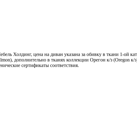
ель Холдинг, цена на диван указана за обивку в ткани 1-ой кат
lmon), дополнительно в тканях коллекции Орегон к/з (Oregon к/з
иенические сертификаты соответствия.