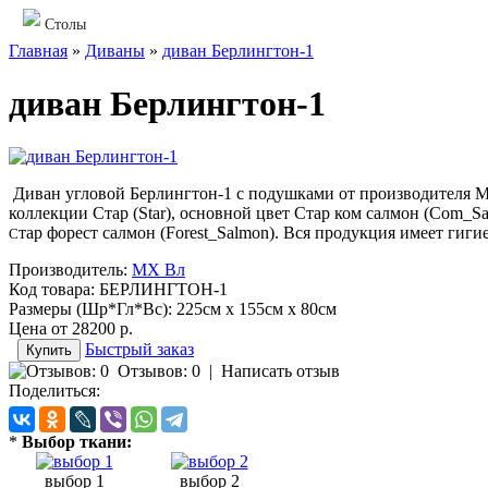
Столы
Главная
»
Диваны
»
диван Берлингтон-1
диван Берлингтон-1
Диван угловой Берлингтон-1 с подушками от производителя Меб
коллекции Стар (Star), основной цвет Стар ком салмон (Com_Sa
тар форест салмон (Forest_Salmon). Вся продукция имеет гиг
С
Производитель:
МХ Вл
Код товара:
БЕРЛИНГТОН-1
Размеры (Шр*Гл*Вс):
225см x 155см x 80см
Цена от
28200 р.
Быстрый заказ
Отзывов: 0
|
Написать отзыв
Поделиться:
*
Выбор ткани:
выбор 1
выбор 2