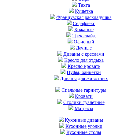
Тахта
Кушетка
Французская раскладушка
Седафлекс
Кожаные
Трек слайд
Офисный
Дачные
Диваны с креслами
Кресло для отдыха
Кресло-кровать
Пуфы, банкетки
Диваны для животных
Cпальные гарнитуры
Кровати
Столики туалетные
Матрасы
Кухонные диваны
Кухонные уголки
Кухонные столы