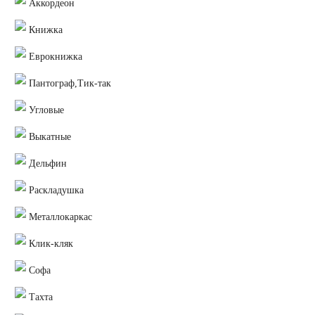
Аккордеон
Книжка
Еврокнижка
Пантограф,Тик-так
Угловые
Выкатные
Дельфин
Раскладушка
Металлокаркас
Клик-кляк
Софа
Тахта