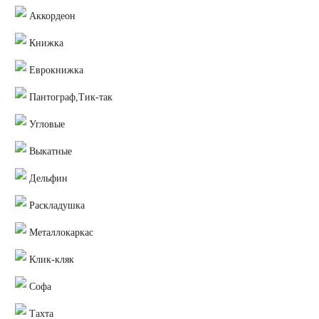
Аккордеон
Книжка
Еврокнижка
Пантограф,Тик-так
Угловые
Выкатные
Дельфин
Раскладушка
Металлокаркас
Клик-кляк
Софа
Тахта