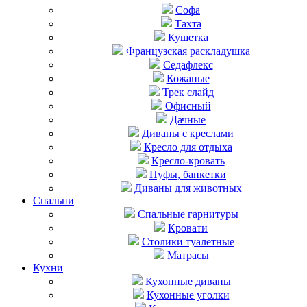
Софа
Тахта
Кушетка
Французская раскладушка
Седафлекс
Кожаные
Трек слайд
Офисный
Дачные
Диваны с креслами
Кресло для отдыха
Кресло-кровать
Пуфы, банкетки
Диваны для животных
Спальни
Cпальные гарнитуры
Кровати
Столики туалетные
Матрасы
Кухни
Кухонные диваны
Кухонные уголки