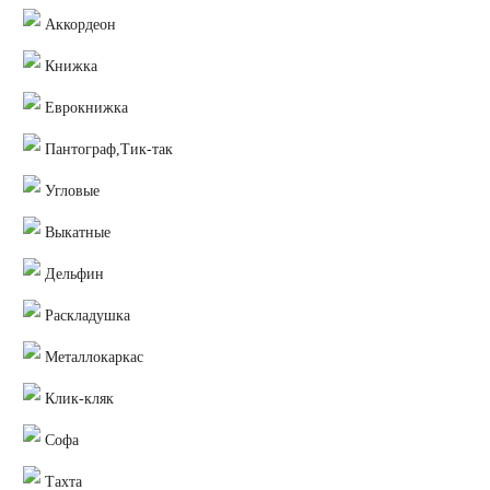
Аккордеон
Книжка
Еврокнижка
Пантограф,Тик-так
Угловые
Выкатные
Дельфин
Раскладушка
Металлокаркас
Клик-кляк
Софа
Тахта