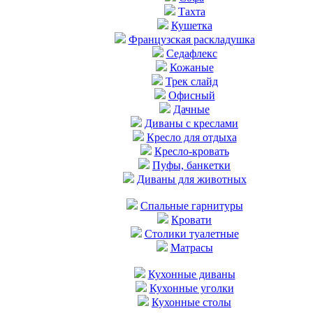
Тахта
Кушетка
Французская раскладушка
Седафлекс
Кожаные
Трек слайд
Офисный
Дачные
Диваны с креслами
Кресло для отдыха
Кресло-кровать
Пуфы, банкетки
Диваны для животных
Cпальные гарнитуры
Кровати
Столики туалетные
Матрасы
Кухонные диваны
Кухонные уголки
Кухонные столы