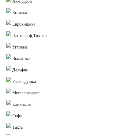
Аккордеон
Книжка
Еврокнижка
Пантограф,Тик-так
Угловые
Выкатные
Дельфин
Раскладушка
Металлокаркас
Клик-кляк
Софа
Тахта